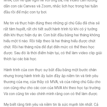
MVA, con về quê nghỉ hè với ông bà, mẹ video call hướng
dẫn con cài Canvas và Zoom, nhắc lịch học trong hai tuần
đầu rồi để mặc con tự bơi.
Mẹ tin và thực hiện đúng theo những gì chú Gấu đã chia sẻ
rất tâm huyết, rất chi tiết suốt hành trình từ khi có ý tưởng
đến khi thực hiện dự án. Con bắt đầu bằng hai tháng không
hiểu một tí nào. Rồi tiếp theo là hai tháng hiểu được chút
chút. Rồi hai tháng nữa để đạt đến mức có thể theo học
được. Sau đó là thời điểm hiện tại, có thể làm video clip giải
thích lại các bài học.
Hành trình của con thực sự bắt đầu bằng một bước chân
nhưng trong hành trình ấy luôn đầy ắp niềm tin và tình yêu
thương của mẹ, của thầy cô MVA, và của riêng chú Gấu cho
con cũng như cho các con của MVA khi theo học tại trường.
Và con cũng tin vào chính mình rằng con có thể làm được.
Mẹ biết rằng tình yêu và niềm tin là sức mạnh lớn nhất. Cả