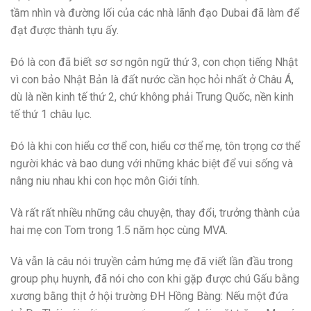
tầm nhìn và đường lối của các nhà lãnh đạo Dubai đã làm để
đạt được thành tựu ấy.
Đó là con đã biết sơ sơ ngôn ngữ thứ 3, con chọn tiếng Nhật
vì con bảo Nhật Bản là đất nước cần học hỏi nhất ở Châu Á,
dù là nền kinh tế thứ 2, chứ không phải Trung Quốc, nền kinh
tế thứ 1 châu lục.
Đó là khi con hiểu cơ thể con, hiểu cơ thể mẹ, tôn trọng cơ thể
người khác và bao dung với những khác biệt để vui sống và
nâng niu nhau khi con học môn Giới tính.
Và rất rất nhiều những câu chuyện, thay đổi, trưởng thành của
hai mẹ con Tom trong 1.5 năm học cùng MVA.
Và vẫn là câu nói truyền cảm hứng mẹ đã viết lần đầu trong
group phụ huynh, đã nói cho con khi gặp được chú Gấu bằng
xương bằng thịt ở hội trường ĐH Hồng Bàng: Nếu một đứa