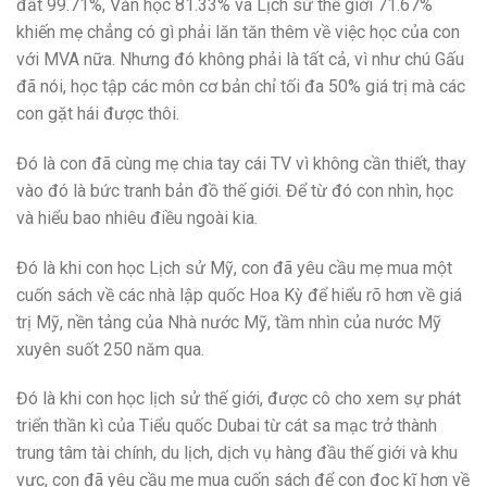
đất 99.71%, Văn học 81.33% và Lịch sử thế giới 71.67%
khiến mẹ chẳng có gì phải lăn tăn thêm về việc học của con
với MVA nữa. Nhưng đó không phải là tất cả, vì như chú Gấu
đã nói, học tập các môn cơ bản chỉ tối đa 50% giá trị mà các
con gặt hái được thôi.
Đó là con đã cùng mẹ chia tay cái TV vì không cần thiết, thay
vào đó là bức tranh bản đồ thế giới. Để từ đó con nhìn, học
và hiểu bao nhiêu điều ngoài kia.
Đó là khi con học Lịch sử Mỹ, con đã yêu cầu mẹ mua một
cuốn sách về các nhà lập quốc Hoa Kỳ để hiểu rõ hơn về giá
trị Mỹ, nền tảng của Nhà nước Mỹ, tầm nhìn của nước Mỹ
xuyên suốt 250 năm qua.
Đó là khi con học lịch sử thế giới, được cô cho xem sự phát
triển thần kì của Tiểu quốc Dubai từ cát sa mạc trở thành
trung tâm tài chính, du lịch, dịch vụ hàng đầu thế giới và khu
vực, con đã yêu cầu mẹ mua cuốn sách để con đọc kĩ hơn về